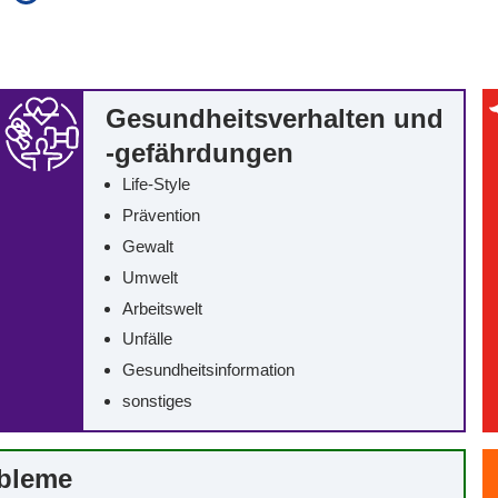
auch in allen Texten suchen (Volltextsuche)
e
auch Synonyme einbeziehen
 Ausdruck
auch ähnlich geschriebenes einbeziehen
Gesundheitsverhalten und
-gefährdungen
Life-Style
Prävention
Gewalt
Umwelt
Arbeitswelt
Unfälle
Gesundheitsinformation
sonstiges
obleme