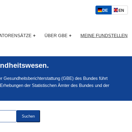
S
D
E
DE
EN
p
E
N
r
U
G
a
T
L
c
KATORENSÄTZE
+
ÜBER GBE
+
MEINE FUNDSTELLEN
S
I
h
C
S
a
H
C
u
H
s
ndheitswesen.
w
a
 der Gesundheitsberichterstattung (GBE) des Bundes führt
h
l
 Erhebungen der Statistischen Ämter des Bundes und der
Suchen