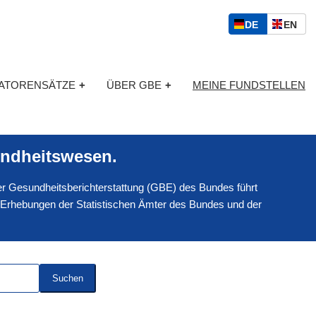
S
D
E
DE
EN
p
E
N
r
U
G
a
T
L
c
KATORENSÄTZE
+
ÜBER GBE
+
MEINE FUNDSTELLEN
S
I
h
C
S
a
H
C
u
H
s
ndheitswesen.
w
a
 der Gesundheitsberichterstattung (GBE) des Bundes führt
h
l
 Erhebungen der Statistischen Ämter des Bundes und der
Suchen