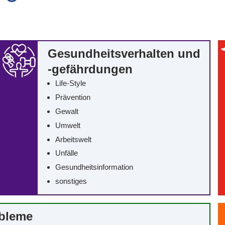
auch in allen Texten suchen (Volltextsuche)
e
auch Synonyme einbeziehen
 Ausdruck
auch ähnlich geschriebenes einbeziehen
Gesundheitsverhalten und
-gefährdungen
Life-Style
Prävention
Gewalt
Umwelt
Arbeitswelt
Unfälle
Gesundheitsinformation
sonstiges
obleme