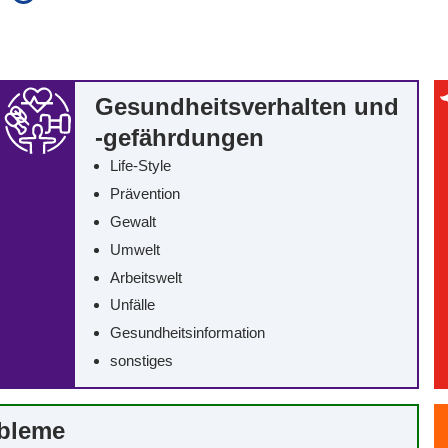
auch in allen Texten suchen (Volltextsuche)
e
auch Synonyme einbeziehen
 Ausdruck
auch ähnlich geschriebenes einbeziehen
Gesundheitsverhalten und
-gefährdungen
Life-Style
Prävention
Gewalt
Umwelt
Arbeitswelt
Unfälle
Gesundheitsinformation
sonstiges
obleme