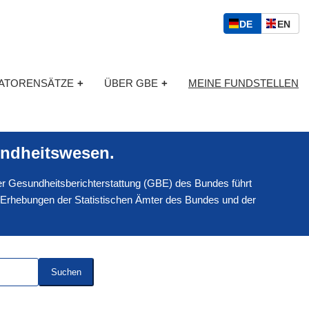
S
D
E
DE
EN
p
E
N
r
U
G
a
T
L
c
KATORENSÄTZE
+
ÜBER GBE
+
MEINE FUNDSTELLEN
S
I
h
C
S
a
H
C
u
H
s
ndheitswesen.
w
a
 der Gesundheitsberichterstattung (GBE) des Bundes führt
h
l
 Erhebungen der Statistischen Ämter des Bundes und der
Suchen