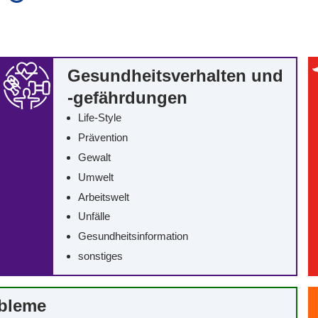
auch in allen Texten suchen (Volltextsuche)
e
auch Synonyme einbeziehen
 Ausdruck
auch ähnlich geschriebenes einbeziehen
Gesundheitsverhalten und
-gefährdungen
Life-Style
Prävention
Gewalt
Umwelt
Arbeitswelt
Unfälle
Gesundheitsinformation
sonstiges
obleme