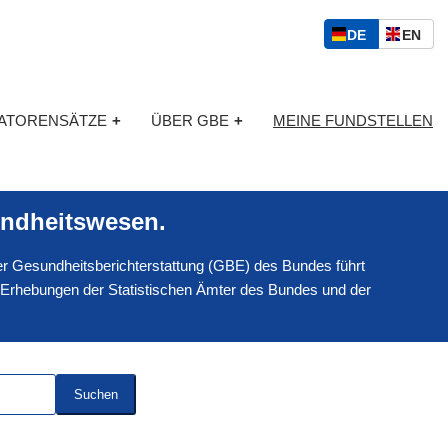
S
D
E
DE
EN
p
E
N
r
U
G
a
T
L
c
KATORENSÄTZE
+
ÜBER GBE
+
MEINE FUNDSTELLEN
S
I
h
C
S
a
H
C
u
H
s
ndheitswesen.
w
a
 der Gesundheitsberichterstattung (GBE) des Bundes führt
h
l
 Erhebungen der Statistischen Ämter des Bundes und der
Suchen