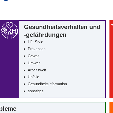
auch in allen Texten suchen (Volltextsuche)
e
auch Synonyme einbeziehen
 Ausdruck
auch ähnlich geschriebenes einbeziehen
Gesundheitsverhalten und
-gefährdungen
Life-Style
Prävention
Gewalt
Umwelt
Arbeitswelt
Unfälle
Gesundheitsinformation
sonstiges
obleme