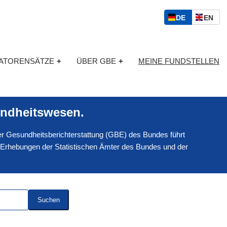
S
D
E
DE
EN
p
E
N
r
U
G
a
T
L
c
KATORENSÄTZE
+
ÜBER GBE
+
MEINE FUNDSTELLEN
S
I
h
C
S
a
H
C
u
H
s
ndheitswesen.
w
a
 der Gesundheitsberichterstattung (GBE) des Bundes führt
h
l
 Erhebungen der Statistischen Ämter des Bundes und der
Suchen