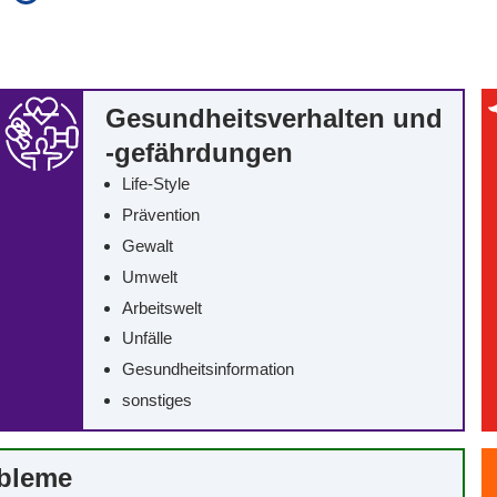
auch in allen Texten suchen (Volltextsuche)
e
auch Synonyme einbeziehen
 Ausdruck
auch ähnlich geschriebenes einbeziehen
Gesundheitsverhalten und
-gefährdungen
Life-Style
Prävention
Gewalt
Umwelt
Arbeitswelt
Unfälle
Gesundheitsinformation
sonstiges
obleme