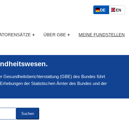
S
D
E
DE
EN
p
E
N
r
U
G
a
T
L
c
KATORENSÄTZE
+
ÜBER GBE
+
MEINE FUNDSTELLEN
S
I
h
C
S
a
H
C
u
H
s
ndheitswesen.
w
a
 der Gesundheitsberichterstattung (GBE) des Bundes führt
h
l
 Erhebungen der Statistischen Ämter des Bundes und der
Suchen