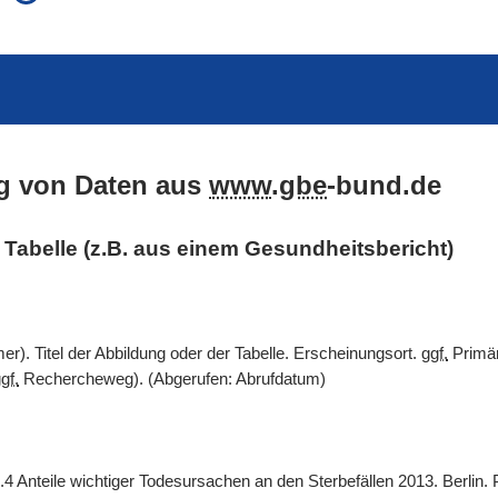
auch in allen Texten suchen (Volltextsuche)
e
auch Synonyme einbeziehen
 Ausdruck
auch ähnlich geschriebenes einbeziehen
g von Daten aus
www
.
gbe
-bund.de
er Tabelle (z.B. aus einem Gesundheitsbericht)
). Titel der Abbildung oder der Tabelle. Erscheinungsort.
ggf.
Primär
gf.
Rechercheweg). (Abgerufen: Abrufdatum)
.4 Anteile wichtiger Todesursachen an den Sterbefällen 2013. Berlin.