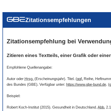
... alle Worte
... eines der Wort
... genau diesen
Zitationsempfehlungen
Zitationsempfehlung bei Verwendun
Zitieren eines Textteils, einer Grafik oder ein
Empfohlene Quellenangabe:
Autor oder
Hrsg.
(Erscheinungsjahr). Titel. (
ggf.
Reihe, Heftnummer
des Bundes (GBE). Verfügbar unter:
https://www.gbe-bund.de
. (
g
Beispiel:
Robert Koch-Institut (2015). Gesundheit in Deutschland.
Abb.
2.1