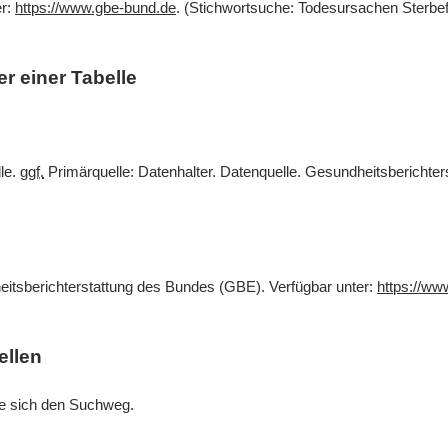
er:
https://www.gbe-bund.de
. (Stichwortsuche: Todesursachen Sterbef
r einer Tabelle
lle.
ggf.
Primärquelle: Datenhalter. Datenquelle. Gesundheitsberichte
eitsberichterstattung des Bundes (GBE). Verfügbar unter:
https://ww
ellen
Sie sich den Suchweg.