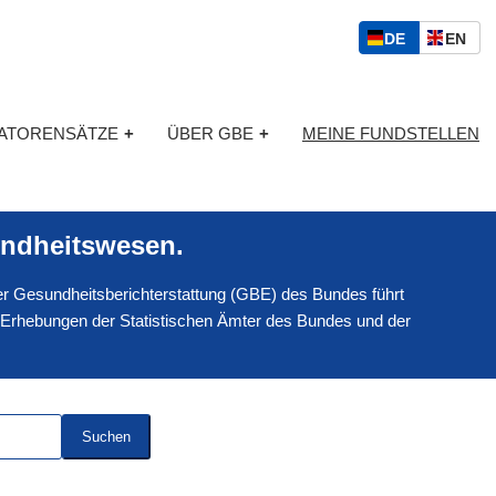
S
D
E
DE
EN
p
E
N
r
U
G
a
T
L
c
KATORENSÄTZE
+
ÜBER GBE
+
MEINE FUNDSTELLEN
S
I
h
C
S
a
H
C
u
H
s
ndheitswesen.
w
a
 der Gesundheitsberichterstattung (GBE) des Bundes führt
h
l
 Erhebungen der Statistischen Ämter des Bundes und der
Suchen