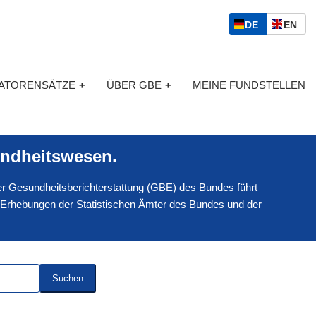
S
D
E
DE
EN
p
E
N
r
U
G
a
T
L
c
KATORENSÄTZE
+
ÜBER GBE
+
MEINE FUNDSTELLEN
S
I
h
C
S
a
H
C
u
H
s
ndheitswesen.
w
a
 der Gesundheitsberichterstattung (GBE) des Bundes führt
h
l
 Erhebungen der Statistischen Ämter des Bundes und der
Suchen