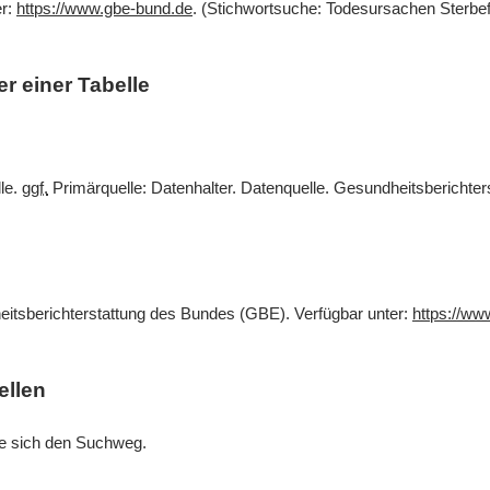
er:
https://www.gbe-bund.de
. (Stichwortsuche: Todesursachen Sterbef
r einer Tabelle
lle.
ggf.
Primärquelle: Datenhalter. Datenquelle. Gesundheitsberichte
eitsberichterstattung des Bundes (GBE). Verfügbar unter:
https://ww
ellen
Sie sich den Suchweg.