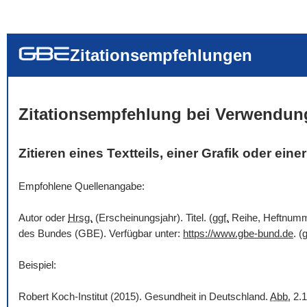
... alle Worte
... eines der Wort
... genau diesen
Zitationsempfehlungen
Zitationsempfehlung bei Verwendun
Zitieren eines Textteils, einer Grafik oder ein
Empfohlene Quellenangabe:
Autor oder
Hrsg.
(Erscheinungsjahr). Titel. (
ggf.
Reihe, Heftnummer
des Bundes (GBE). Verfügbar unter:
https://www.gbe-bund.de
. (
g
Beispiel:
Robert Koch-Institut (2015). Gesundheit in Deutschland.
Abb.
2.1