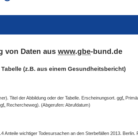
auch in allen Texten suchen (Volltextsuche)
e
auch Synonyme einbeziehen
 Ausdruck
auch ähnlich geschriebenes einbeziehen
g von Daten aus
www
.
gbe
-bund.de
er Tabelle (z.B. aus einem Gesundheitsbericht)
). Titel der Abbildung oder der Tabelle. Erscheinungsort.
ggf.
Primär
gf.
Rechercheweg). (Abgerufen: Abrufdatum)
.4 Anteile wichtiger Todesursachen an den Sterbefällen 2013. Berlin.