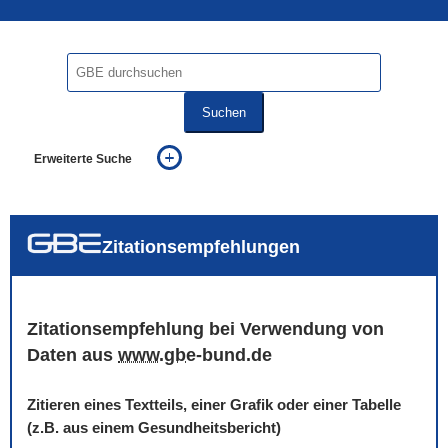
Suchen
Erweiterte Suche
... alle Worte
... eines der Worte
... genau diesen Ausdruck
auch in allen Texten suchen (Volltextsuche)
Zitationsempfehlungen
auch Synonyme einbeziehen
auch ähnlich geschriebenes einbeziehen
Zitationsempfehlung bei Verwendung von
Daten aus
www
.
gbe
-bund.de
Zitieren eines Textteils, einer Grafik oder einer Tabelle
(z.B. aus einem Gesundheitsbericht)