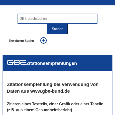
Suchen
Erweiterte Suche
... alle Worte
... eines der Worte
... genau diesen Ausdruck
auch in allen Texten suchen (Volltextsuche)
Zitationsempfehlungen
auch Synonyme einbeziehen
auch ähnlich geschriebenes einbeziehen
Zitationsempfehlung bei Verwendung von
Daten aus
www
.
gbe
-bund.de
Zitieren eines Textteils, einer Grafik oder einer Tabelle
(z.B. aus einem Gesundheitsbericht)