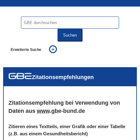
Suchen
Erweiterte Suche
... alle Worte
... eines der Worte
... genau diesen Ausdruck
auch in allen Texten suchen (Volltextsuche)
Zitationsempfehlungen
auch Synonyme einbeziehen
auch ähnlich geschriebenes einbeziehen
Zitationsempfehlung bei Verwendung von
Daten aus
www
.
gbe
-bund.de
Zitieren eines Textteils, einer Grafik oder einer Tabelle
(z.B. aus einem Gesundheitsbericht)