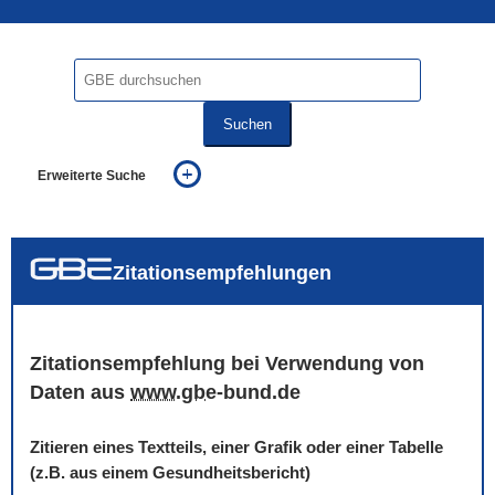
Suchen
Erweiterte Suche
... alle Worte
... eines der Worte
... genau diesen Ausdruck
auch in allen Texten suchen (Volltextsuche)
Zitationsempfehlungen
auch Synonyme einbeziehen
auch ähnlich geschriebenes einbeziehen
Zitationsempfehlung bei Verwendung von
Daten aus
www
.
gbe
-bund.de
Zitieren eines Textteils, einer Grafik oder einer Tabelle
(z.B. aus einem Gesundheitsbericht)