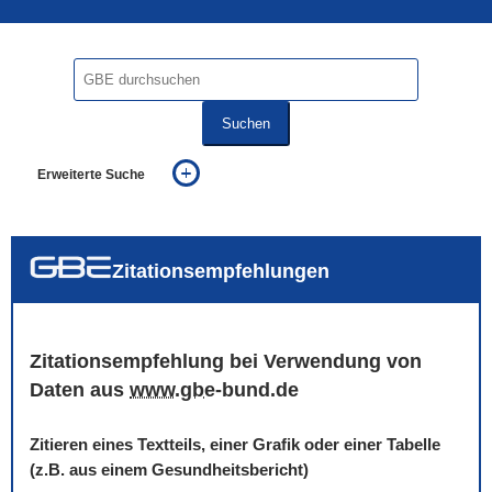
Suchen
Erweiterte Suche
... alle Worte
... eines der Worte
... genau diesen Ausdruck
auch in allen Texten suchen (Volltextsuche)
Zitationsempfehlungen
auch Synonyme einbeziehen
auch ähnlich geschriebenes einbeziehen
Zitationsempfehlung bei Verwendung von
Daten aus
www
.
gbe
-bund.de
Zitieren eines Textteils, einer Grafik oder einer Tabelle
(z.B. aus einem Gesundheitsbericht)