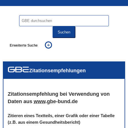
Suchen
Erweiterte Suche
... alle Worte
... eines der Worte
... genau diesen Ausdruck
auch in allen Texten suchen (Volltextsuche)
Zitationsempfehlungen
auch Synonyme einbeziehen
auch ähnlich geschriebenes einbeziehen
Zitationsempfehlung bei Verwendung von
Daten aus
www
.
gbe
-bund.de
Zitieren eines Textteils, einer Grafik oder einer Tabelle
(z.B. aus einem Gesundheitsbericht)