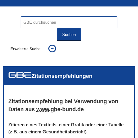
Suchen
Erweiterte Suche
... alle Worte
... eines der Worte
... genau diesen Ausdruck
auch in allen Texten suchen (Volltextsuche)
Zitationsempfehlungen
auch Synonyme einbeziehen
auch ähnlich geschriebenes einbeziehen
Zitationsempfehlung bei Verwendung von
Daten aus
www
.
gbe
-bund.de
Zitieren eines Textteils, einer Grafik oder einer Tabelle
(z.B. aus einem Gesundheitsbericht)