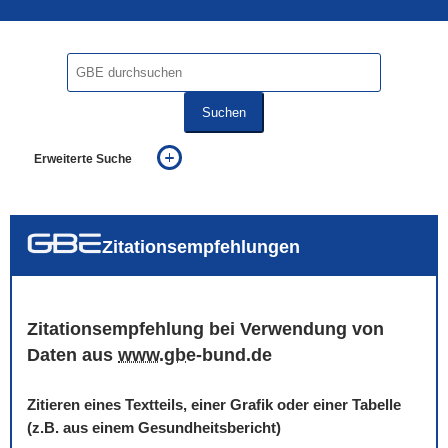
Suchen
Erweiterte Suche
... alle Worte
... eines der Worte
... genau diesen Ausdruck
auch in allen Texten suchen (Volltextsuche)
Zitationsempfehlungen
auch Synonyme einbeziehen
auch ähnlich geschriebenes einbeziehen
Zitationsempfehlung bei Verwendung von
Daten aus
www
.
gbe
-bund.de
Zitieren eines Textteils, einer Grafik oder einer Tabelle
(z.B. aus einem Gesundheitsbericht)