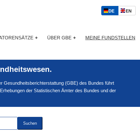
S
D
E
DE
EN
p
E
N
r
U
G
a
T
L
c
KATORENSÄTZE
+
ÜBER GBE
+
MEINE FUNDSTELLEN
S
I
h
C
S
a
H
C
u
H
s
ndheitswesen.
w
a
 der Gesundheitsberichterstattung (GBE) des Bundes führt
h
l
 Erhebungen der Statistischen Ämter des Bundes und der
Suchen