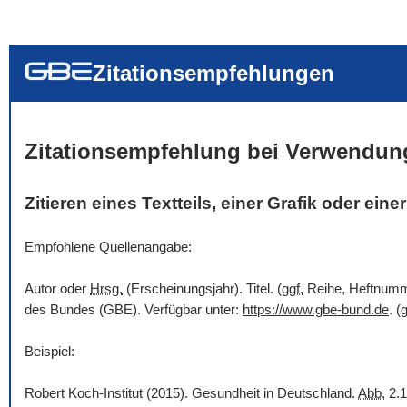
... alle Worte
... eines der Wort
... genau diesen
Zitationsempfehlungen
Zitationsempfehlung bei Verwendun
Zitieren eines Textteils, einer Grafik oder ein
Empfohlene Quellenangabe:
Autor oder
Hrsg.
(Erscheinungsjahr). Titel. (
ggf.
Reihe, Heftnummer
des Bundes (GBE). Verfügbar unter:
https://www.gbe-bund.de
. (
g
Beispiel:
Robert Koch-Institut (2015). Gesundheit in Deutschland.
Abb.
2.1