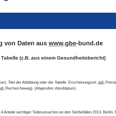
auch in allen Texten suchen (Volltextsuche)
e
auch Synonyme einbeziehen
 Ausdruck
auch ähnlich geschriebenes einbeziehen
g von Daten aus
www
.
gbe
-bund.de
er Tabelle (z.B. aus einem Gesundheitsbericht)
). Titel der Abbildung oder der Tabelle. Erscheinungsort.
ggf.
Primär
gf.
Rechercheweg). (Abgerufen: Abrufdatum)
.4 Anteile wichtiger Todesursachen an den Sterbefällen 2013. Berlin.