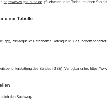
er:
https://www.gbe-bund.de
. (Stichwortsuche: Todesursachen Sterbef
r einer Tabelle
lle.
ggf.
Primärquelle: Datenhalter. Datenquelle. Gesundheitsberichte
eitsberichterstattung des Bundes (GBE). Verfügbar unter:
https://ww
ellen
Sie sich den Suchweg.