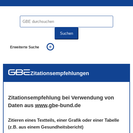
Suchen
Erweiterte Suche
... alle Worte
... eines der Worte
... genau diesen Ausdruck
auch in allen Texten suchen (Volltextsuche)
Zitationsempfehlungen
auch Synonyme einbeziehen
auch ähnlich geschriebenes einbeziehen
Zitationsempfehlung bei Verwendung von
Daten aus
www
.
gbe
-bund.de
Zitieren eines Textteils, einer Grafik oder einer Tabelle
(z.B. aus einem Gesundheitsbericht)