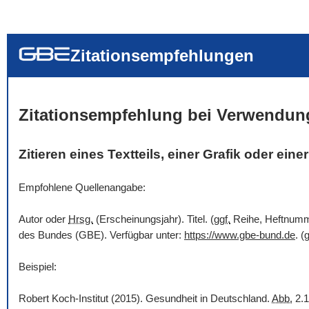
... alle Worte
... eines der Wort
... genau diesen
Zitationsempfehlungen
Zitationsempfehlung bei Verwendun
Zitieren eines Textteils, einer Grafik oder ein
Empfohlene Quellenangabe:
Autor oder
Hrsg.
(Erscheinungsjahr). Titel. (
ggf.
Reihe, Heftnummer
des Bundes (GBE). Verfügbar unter:
https://www.gbe-bund.de
. (
g
Beispiel:
Robert Koch-Institut (2015). Gesundheit in Deutschland.
Abb.
2.1