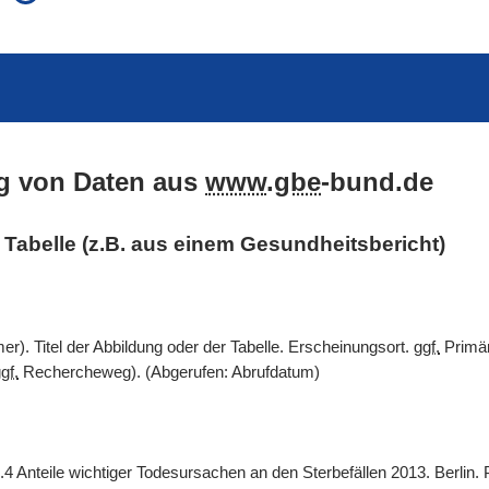
auch in allen Texten suchen (Volltextsuche)
e
auch Synonyme einbeziehen
 Ausdruck
auch ähnlich geschriebenes einbeziehen
g von Daten aus
www
.
gbe
-bund.de
er Tabelle (z.B. aus einem Gesundheitsbericht)
). Titel der Abbildung oder der Tabelle. Erscheinungsort.
ggf.
Primär
gf.
Rechercheweg). (Abgerufen: Abrufdatum)
.4 Anteile wichtiger Todesursachen an den Sterbefällen 2013. Berlin.