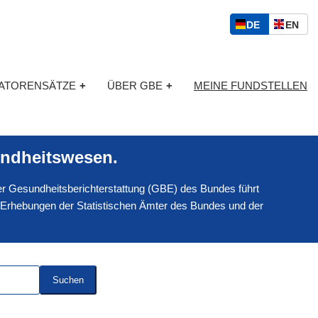
S
D
E
DE
EN
p
E
N
r
U
G
a
T
L
c
KATORENSÄTZE
+
ÜBER GBE
+
MEINE FUNDSTELLEN
S
I
h
C
S
a
H
C
u
H
s
ndheitswesen.
w
a
 der Gesundheitsberichterstattung (GBE) des Bundes führt
h
l
 Erhebungen der Statistischen Ämter des Bundes und der
Suchen