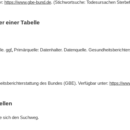
er:
https://www.gbe-bund.de
. (Stichwortsuche: Todesursachen Sterbef
r einer Tabelle
lle.
ggf.
Primärquelle: Datenhalter. Datenquelle. Gesundheitsberichte
eitsberichterstattung des Bundes (GBE). Verfügbar unter:
https://ww
ellen
Sie sich den Suchweg.