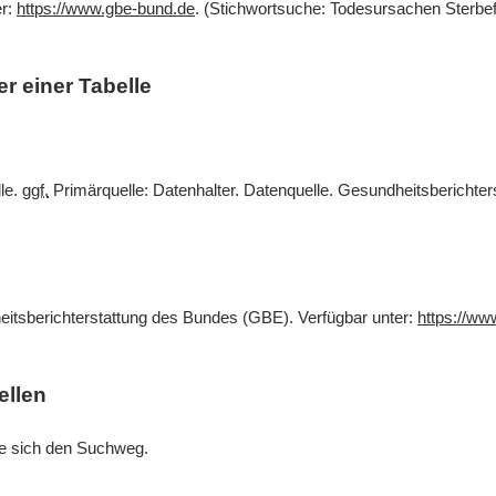
er:
https://www.gbe-bund.de
. (Stichwortsuche: Todesursachen Sterbef
r einer Tabelle
lle.
ggf.
Primärquelle: Datenhalter. Datenquelle. Gesundheitsberichte
eitsberichterstattung des Bundes (GBE). Verfügbar unter:
https://ww
ellen
Sie sich den Suchweg.