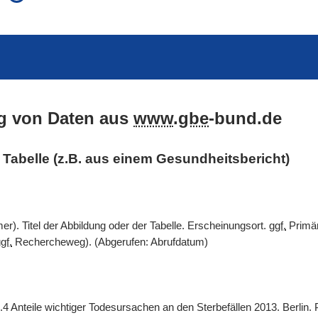
auch in allen Texten suchen (Volltextsuche)
e
auch Synonyme einbeziehen
 Ausdruck
auch ähnlich geschriebenes einbeziehen
g von Daten aus
www
.
gbe
-bund.de
er Tabelle (z.B. aus einem Gesundheitsbericht)
). Titel der Abbildung oder der Tabelle. Erscheinungsort.
ggf.
Primär
gf.
Rechercheweg). (Abgerufen: Abrufdatum)
.4 Anteile wichtiger Todesursachen an den Sterbefällen 2013. Berlin.