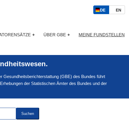
S
D
E
DE
EN
p
E
N
r
U
G
a
T
L
c
KATORENSÄTZE
+
ÜBER GBE
+
MEINE FUNDSTELLEN
S
I
h
C
S
a
H
C
u
H
s
ndheitswesen.
w
a
 der Gesundheitsberichterstattung (GBE) des Bundes führt
h
l
 Erhebungen der Statistischen Ämter des Bundes und der
Suchen