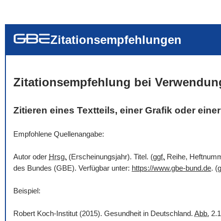
... alle Worte
... eines der Wort
... genau diesen
Zitationsempfehlungen
Zitationsempfehlung bei Verwendun
Zitieren eines Textteils, einer Grafik oder ein
Empfohlene Quellenangabe:
Autor oder
Hrsg.
(Erscheinungsjahr). Titel. (
ggf.
Reihe, Heftnummer
des Bundes (GBE). Verfügbar unter:
https://www.gbe-bund.de
. (
g
Beispiel:
Robert Koch-Institut (2015). Gesundheit in Deutschland.
Abb.
2.1