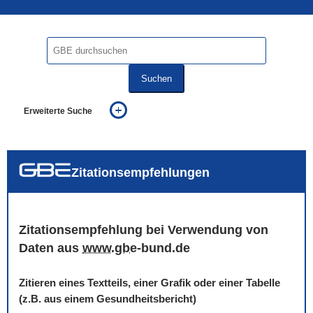
Suchen
Erweiterte Suche
... alle Worte
... eines der Worte
... genau diesen Ausdruck
auch in allen Texten suchen (Volltextsuche)
Zitationsempfehlungen
auch Synonyme einbeziehen
auch ähnlich geschriebenes einbeziehen
Zitationsempfehlung bei Verwendung von
Daten aus
www
.
gbe
-bund.de
Zitieren eines Textteils, einer Grafik oder einer Tabelle
(z.B. aus einem Gesundheitsbericht)