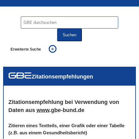
Suchen
Erweiterte Suche
... alle Worte
... eines der Worte
... genau diesen Ausdruck
auch in allen Texten suchen (Volltextsuche)
Zitationsempfehlungen
auch Synonyme einbeziehen
auch ähnlich geschriebenes einbeziehen
Zitationsempfehlung bei Verwendung von
Daten aus
www
.
gbe
-bund.de
Zitieren eines Textteils, einer Grafik oder einer Tabelle
(z.B. aus einem Gesundheitsbericht)