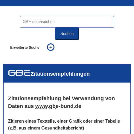
Suchen
Erweiterte Suche
... alle Worte
... eines der Worte
... genau diesen Ausdruck
auch in allen Texten suchen (Volltextsuche)
Zitationsempfehlungen
auch Synonyme einbeziehen
auch ähnlich geschriebenes einbeziehen
Zitationsempfehlung bei Verwendung von
Daten aus
www
.
gbe
-bund.de
Zitieren eines Textteils, einer Grafik oder einer Tabelle
(z.B. aus einem Gesundheitsbericht)