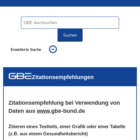
Suchen
Erweiterte Suche
... alle Worte
... eines der Worte
... genau diesen Ausdruck
auch in allen Texten suchen (Volltextsuche)
Zitationsempfehlungen
auch Synonyme einbeziehen
auch ähnlich geschriebenes einbeziehen
Zitationsempfehlung bei Verwendung von
Daten aus
www
.
gbe
-bund.de
Zitieren eines Textteils, einer Grafik oder einer Tabelle
(z.B. aus einem Gesundheitsbericht)