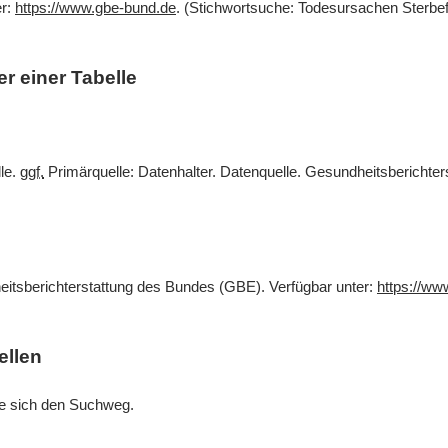
er:
https://www.gbe-bund.de
. (Stichwortsuche: Todesursachen Sterbef
r einer Tabelle
lle.
ggf.
Primärquelle: Datenhalter. Datenquelle. Gesundheitsberichte
eitsberichterstattung des Bundes (GBE). Verfügbar unter:
https://ww
ellen
Sie sich den Suchweg.