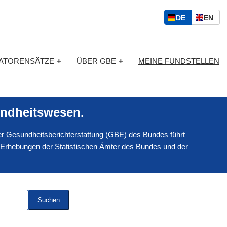
S
D
E
DE
EN
p
E
N
r
U
G
a
T
L
c
KATORENSÄTZE
+
ÜBER GBE
+
MEINE FUNDSTELLEN
S
I
h
C
S
a
H
C
u
H
s
ndheitswesen.
w
a
 der Gesundheitsberichterstattung (GBE) des Bundes führt
h
l
 Erhebungen der Statistischen Ämter des Bundes und der
Suchen