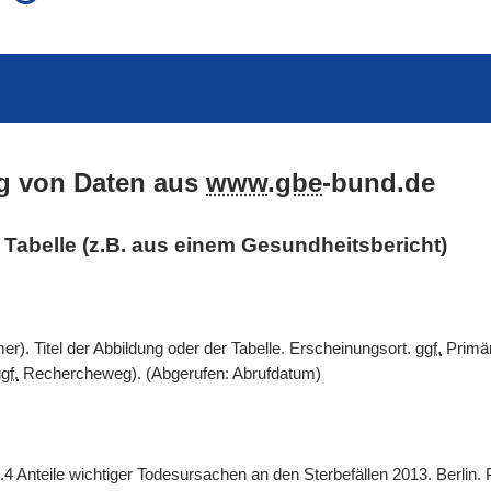
auch in allen Texten suchen (Volltextsuche)
e
auch Synonyme einbeziehen
 Ausdruck
auch ähnlich geschriebenes einbeziehen
g von Daten aus
www
.
gbe
-bund.de
er Tabelle (z.B. aus einem Gesundheitsbericht)
). Titel der Abbildung oder der Tabelle. Erscheinungsort.
ggf.
Primär
gf.
Rechercheweg). (Abgerufen: Abrufdatum)
.4 Anteile wichtiger Todesursachen an den Sterbefällen 2013. Berlin.