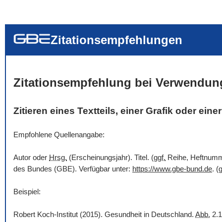
... alle Worte
... eines der Wort
... genau diesen
Zitationsempfehlungen
Zitationsempfehlung bei Verwendun
Zitieren eines Textteils, einer Grafik oder ein
Empfohlene Quellenangabe:
Autor oder
Hrsg.
(Erscheinungsjahr). Titel. (
ggf.
Reihe, Heftnummer
des Bundes (GBE). Verfügbar unter:
https://www.gbe-bund.de
. (
g
Beispiel:
Robert Koch-Institut (2015). Gesundheit in Deutschland.
Abb.
2.1