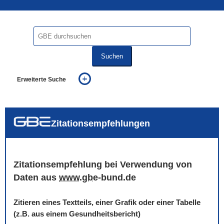
Suchen
Erweiterte Suche
... alle Worte
... eines der Worte
... genau diesen Ausdruck
auch in allen Texten suchen (Volltextsuche)
Zitationsempfehlungen
auch Synonyme einbeziehen
auch ähnlich geschriebenes einbeziehen
Zitationsempfehlung bei Verwendung von
Daten aus
www
.
gbe
-bund.de
Zitieren eines Textteils, einer Grafik oder einer Tabelle
(z.B. aus einem Gesundheitsbericht)