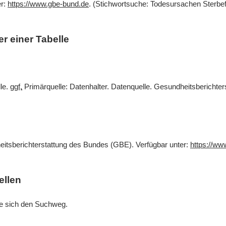
er:
https://www.gbe-bund.de
. (Stichwortsuche: Todesursachen Sterbef
r einer Tabelle
lle.
ggf.
Primärquelle: Datenhalter. Datenquelle. Gesundheitsberichte
eitsberichterstattung des Bundes (GBE). Verfügbar unter:
https://ww
ellen
Sie sich den Suchweg.