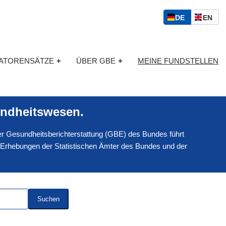
S
D
E
DE
EN
p
E
N
r
U
G
a
T
L
c
KATORENSÄTZE
+
ÜBER GBE
+
MEINE FUNDSTELLEN
S
I
h
C
S
a
H
C
u
H
s
ndheitswesen.
w
a
 der Gesundheitsberichterstattung (GBE) des Bundes führt
h
l
 Erhebungen der Statistischen Ämter des Bundes und der
Suchen