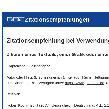
... alle Worte
... eines der Wort
... genau diesen
Zitationsempfehlungen
Zitationsempfehlung bei Verwendun
Zitieren eines Textteils, einer Grafik oder ein
Empfohlene Quellenangabe:
Autor oder
Hrsg.
(Erscheinungsjahr). Titel. (
ggf.
Reihe, Heftnummer
des Bundes (GBE). Verfügbar unter:
https://www.gbe-bund.de
. (
g
Beispiel:
Robert Koch-Institut (2015). Gesundheit in Deutschland.
Abb.
2.1