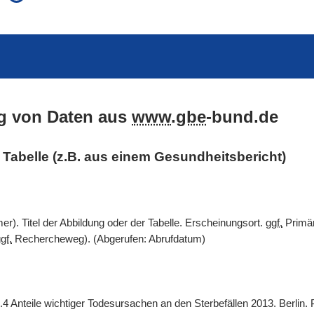
auch in allen Texten suchen (Volltextsuche)
e
auch Synonyme einbeziehen
 Ausdruck
auch ähnlich geschriebenes einbeziehen
g von Daten aus
www
.
gbe
-bund.de
er Tabelle (z.B. aus einem Gesundheitsbericht)
). Titel der Abbildung oder der Tabelle. Erscheinungsort.
ggf.
Primär
gf.
Rechercheweg). (Abgerufen: Abrufdatum)
.4 Anteile wichtiger Todesursachen an den Sterbefällen 2013. Berlin.