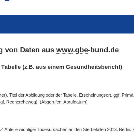
auch in allen Texten suchen (Volltextsuche)
e
auch Synonyme einbeziehen
 Ausdruck
auch ähnlich geschriebenes einbeziehen
g von Daten aus
www
.
gbe
-bund.de
er Tabelle (z.B. aus einem Gesundheitsbericht)
). Titel der Abbildung oder der Tabelle. Erscheinungsort.
ggf.
Primär
gf.
Rechercheweg). (Abgerufen: Abrufdatum)
.4 Anteile wichtiger Todesursachen an den Sterbefällen 2013. Berlin.