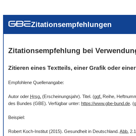
... alle Worte
... eines der Wort
... genau diesen
Zitationsempfehlungen
Zitationsempfehlung bei Verwendun
Zitieren eines Textteils, einer Grafik oder ein
Empfohlene Quellenangabe:
Autor oder
Hrsg.
(Erscheinungsjahr). Titel. (
ggf.
Reihe, Heftnummer
des Bundes (GBE). Verfügbar unter:
https://www.gbe-bund.de
. (
g
Beispiel:
Robert Koch-Institut (2015). Gesundheit in Deutschland.
Abb.
2.1