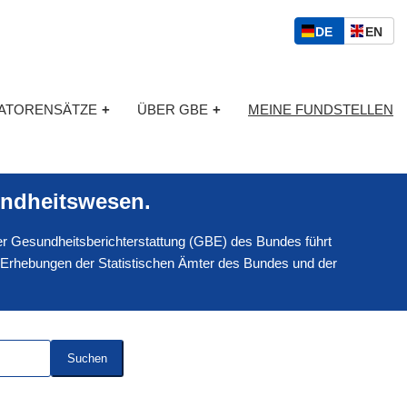
S
D
E
DE
EN
p
E
N
r
U
G
a
T
L
c
KATORENSÄTZE
+
ÜBER GBE
+
MEINE FUNDSTELLEN
S
I
h
C
S
a
H
C
u
H
s
ndheitswesen.
w
a
 der Gesundheitsberichterstattung (GBE) des Bundes führt
h
l
 Erhebungen der Statistischen Ämter des Bundes und der
Suchen