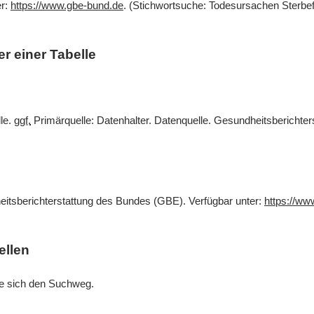
er:
https://www.gbe-bund.de
. (Stichwortsuche: Todesursachen Sterbef
r einer Tabelle
lle.
ggf.
Primärquelle: Datenhalter. Datenquelle. Gesundheitsberichte
eitsberichterstattung des Bundes (GBE). Verfügbar unter:
https://ww
ellen
Sie sich den Suchweg.