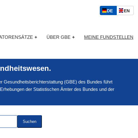
S
D
E
DE
EN
p
E
N
r
U
G
a
T
L
c
KATORENSÄTZE
+
ÜBER GBE
+
MEINE FUNDSTELLEN
S
I
h
C
S
a
H
C
u
H
s
ndheitswesen.
w
a
 der Gesundheitsberichterstattung (GBE) des Bundes führt
h
l
 Erhebungen der Statistischen Ämter des Bundes und der
Suchen