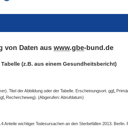
auch in allen Texten suchen (Volltextsuche)
e
auch Synonyme einbeziehen
 Ausdruck
auch ähnlich geschriebenes einbeziehen
g von Daten aus
www
.
gbe
-bund.de
er Tabelle (z.B. aus einem Gesundheitsbericht)
). Titel der Abbildung oder der Tabelle. Erscheinungsort.
ggf.
Primär
gf.
Rechercheweg). (Abgerufen: Abrufdatum)
.4 Anteile wichtiger Todesursachen an den Sterbefällen 2013. Berlin.