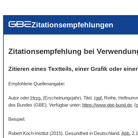
... alle Worte
... eines der Wort
... genau diesen
Zitationsempfehlungen
Zitationsempfehlung bei Verwendun
Zitieren eines Textteils, einer Grafik oder ein
Empfohlene Quellenangabe:
Autor oder
Hrsg.
(Erscheinungsjahr). Titel. (
ggf.
Reihe, Heftnummer
des Bundes (GBE). Verfügbar unter:
https://www.gbe-bund.de
. (
g
Beispiel:
Robert Koch-Institut (2015). Gesundheit in Deutschland.
Abb.
2.1