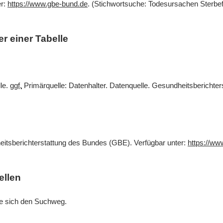
er:
https://www.gbe-bund.de
. (Stichwortsuche: Todesursachen Sterbef
r einer Tabelle
lle.
ggf.
Primärquelle: Datenhalter. Datenquelle. Gesundheitsberichte
eitsberichterstattung des Bundes (GBE). Verfügbar unter:
https://ww
ellen
Sie sich den Suchweg.