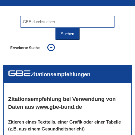
Suchen
Erweiterte Suche
... alle Worte
... eines der Worte
... genau diesen Ausdruck
auch in allen Texten suchen (Volltextsuche)
Zitationsempfehlungen
auch Synonyme einbeziehen
auch ähnlich geschriebenes einbeziehen
Zitationsempfehlung bei Verwendung von
Daten aus
www
.
gbe
-bund.de
Zitieren eines Textteils, einer Grafik oder einer Tabelle
(z.B. aus einem Gesundheitsbericht)