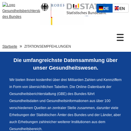
S
D
E
DE
EN
p
Zum Inhalt
E
N
r
U
G
a
T
L
c
S
I
h
Suche
C
S
a
Startseite
ZITATIONSEMPFEHLUNGEN
H
C
u
H
s
Die umfangreichste Datensammlung über
w
Sprachumschaltung
unser Gesundheitswesen.
a
h
Wir bieten Ihnen kostenfrei über drei Milliarden Zahlen und Kennziffern
l
in Form von übersichtlichen Tabellen. Die Online-Datenbank der
Fußzeile
Gesundheitsberichterstattung (GBE) des Bundes führt
Gesundheitsdaten und Gesundheitsinformationen aus über 100
verschiedenen Quellen an zentraler Stelle zusammen, darunter viele
Erhebungen der Statistischen Ämter des Bundes und der Länder, aber
auch Erhebungen zahlreicher weiterer Institutionen aus dem
Gesundheitsbereich.