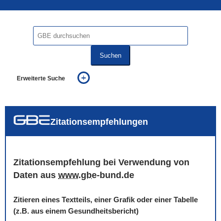
Suchen
Erweiterte Suche
... alle Worte
... eines der Worte
... genau diesen Ausdruck
auch in allen Texten suchen (Volltextsuche)
Zitationsempfehlungen
auch Synonyme einbeziehen
auch ähnlich geschriebenes einbeziehen
Zitationsempfehlung bei Verwendung von
Daten aus
www
.
gbe
-bund.de
Zitieren eines Textteils, einer Grafik oder einer Tabelle
(z.B. aus einem Gesundheitsbericht)