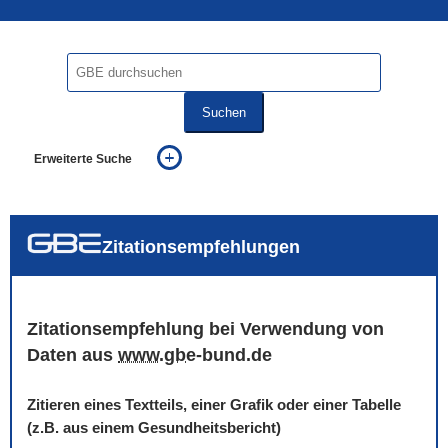
Suchen
Erweiterte Suche
... alle Worte
... eines der Worte
... genau diesen Ausdruck
auch in allen Texten suchen (Volltextsuche)
Zitationsempfehlungen
auch Synonyme einbeziehen
auch ähnlich geschriebenes einbeziehen
Zitationsempfehlung bei Verwendung von
Daten aus
www
.
gbe
-bund.de
Zitieren eines Textteils, einer Grafik oder einer Tabelle
(z.B. aus einem Gesundheitsbericht)