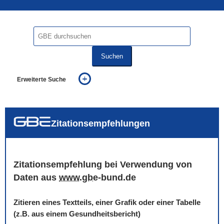
Suchen
Erweiterte Suche
... alle Worte
... eines der Worte
... genau diesen Ausdruck
auch in allen Texten suchen (Volltextsuche)
Zitationsempfehlungen
auch Synonyme einbeziehen
auch ähnlich geschriebenes einbeziehen
Zitationsempfehlung bei Verwendung von
Daten aus
www
.
gbe
-bund.de
Zitieren eines Textteils, einer Grafik oder einer Tabelle
(z.B. aus einem Gesundheitsbericht)