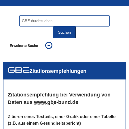
Suchen
Erweiterte Suche
... alle Worte
... eines der Worte
... genau diesen Ausdruck
auch in allen Texten suchen (Volltextsuche)
Zitationsempfehlungen
auch Synonyme einbeziehen
auch ähnlich geschriebenes einbeziehen
Zitationsempfehlung bei Verwendung von
Daten aus
www
.
gbe
-bund.de
Zitieren eines Textteils, einer Grafik oder einer Tabelle
(z.B. aus einem Gesundheitsbericht)