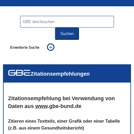
Suchen
Erweiterte Suche
... alle Worte
... eines der Worte
... genau diesen Ausdruck
auch in allen Texten suchen (Volltextsuche)
Zitationsempfehlungen
auch Synonyme einbeziehen
auch ähnlich geschriebenes einbeziehen
Zitationsempfehlung bei Verwendung von
Daten aus
www
.
gbe
-bund.de
Zitieren eines Textteils, einer Grafik oder einer Tabelle
(z.B. aus einem Gesundheitsbericht)