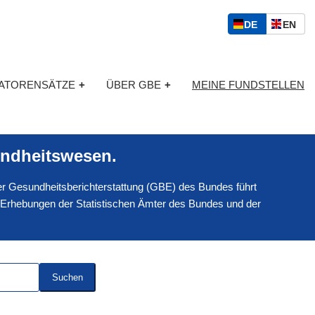
S
D
E
DE
EN
p
E
N
r
U
G
a
T
L
c
KATORENSÄTZE
+
ÜBER GBE
+
MEINE FUNDSTELLEN
S
I
h
C
S
a
H
C
u
H
s
ndheitswesen.
w
a
 der Gesundheitsberichterstattung (GBE) des Bundes führt
h
l
 Erhebungen der Statistischen Ämter des Bundes und der
Suchen