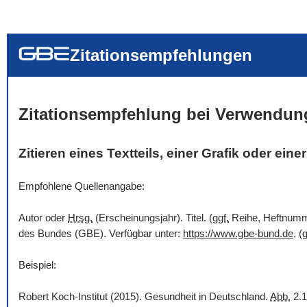
... alle Worte
... eines der Wort
... genau diesen
Zitationsempfehlungen
Zitationsempfehlung bei Verwendun
Zitieren eines Textteils, einer Grafik oder ein
Empfohlene Quellenangabe:
Autor oder
Hrsg.
(Erscheinungsjahr). Titel. (
ggf.
Reihe, Heftnummer
des Bundes (GBE). Verfügbar unter:
https://www.gbe-bund.de
. (
g
Beispiel:
Robert Koch-Institut (2015). Gesundheit in Deutschland.
Abb.
2.1