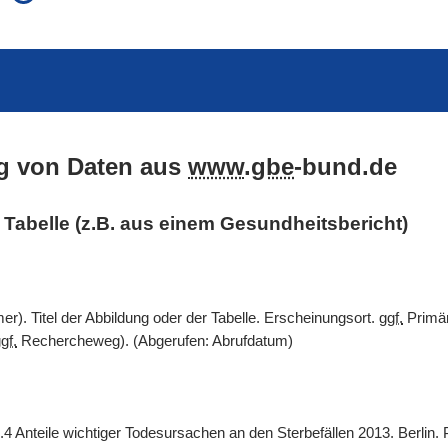
auch in allen Texten suchen (Volltextsuche)
e
auch Synonyme einbeziehen
 Ausdruck
auch ähnlich geschriebenes einbeziehen
g von Daten aus
www
.
gbe
-bund.de
er Tabelle (z.B. aus einem Gesundheitsbericht)
). Titel der Abbildung oder der Tabelle. Erscheinungsort.
ggf.
Primär
gf.
Rechercheweg). (Abgerufen: Abrufdatum)
.4 Anteile wichtiger Todesursachen an den Sterbefällen 2013. Berlin.