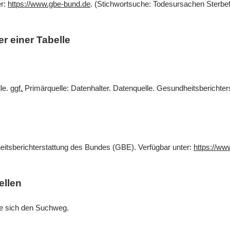
er:
https://www.gbe-bund.de
. (Stichwortsuche: Todesursachen Sterbef
r einer Tabelle
lle.
ggf.
Primärquelle: Datenhalter. Datenquelle. Gesundheitsberichte
eitsberichterstattung des Bundes (GBE). Verfügbar unter:
https://ww
ellen
Sie sich den Suchweg.