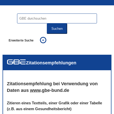
Suchen
Erweiterte Suche
... alle Worte
... eines der Worte
... genau diesen Ausdruck
auch in allen Texten suchen (Volltextsuche)
Zitationsempfehlungen
auch Synonyme einbeziehen
auch ähnlich geschriebenes einbeziehen
Zitationsempfehlung bei Verwendung von
Daten aus
www
.
gbe
-bund.de
Zitieren eines Textteils, einer Grafik oder einer Tabelle
(z.B. aus einem Gesundheitsbericht)