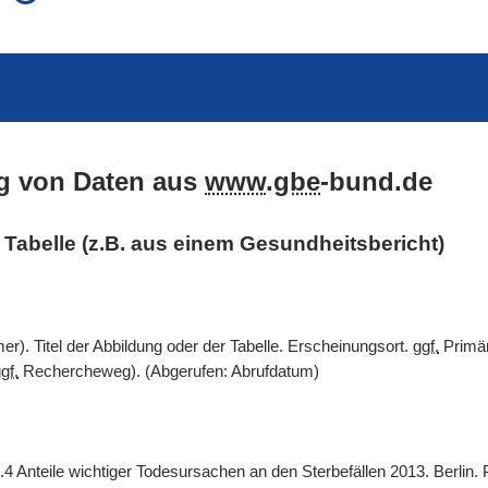
auch in allen Texten suchen (Volltextsuche)
e
auch Synonyme einbeziehen
 Ausdruck
auch ähnlich geschriebenes einbeziehen
g von Daten aus
www
.
gbe
-bund.de
er Tabelle (z.B. aus einem Gesundheitsbericht)
). Titel der Abbildung oder der Tabelle. Erscheinungsort.
ggf.
Primär
gf.
Rechercheweg). (Abgerufen: Abrufdatum)
.4 Anteile wichtiger Todesursachen an den Sterbefällen 2013. Berlin.