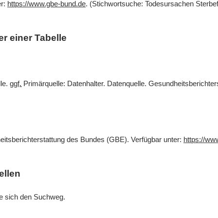
er:
https://www.gbe-bund.de
. (Stichwortsuche: Todesursachen Sterbef
r einer Tabelle
lle.
ggf.
Primärquelle: Datenhalter. Datenquelle. Gesundheitsberichte
eitsberichterstattung des Bundes (GBE). Verfügbar unter:
https://ww
ellen
Sie sich den Suchweg.