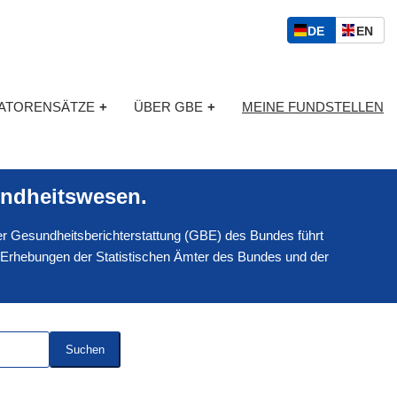
S
D
E
DE
EN
p
E
N
r
U
G
a
T
L
c
KATORENSÄTZE
+
ÜBER GBE
+
MEINE FUNDSTELLEN
S
I
h
C
S
a
H
C
u
H
s
ndheitswesen.
w
a
 der Gesundheitsberichterstattung (GBE) des Bundes führt
h
l
 Erhebungen der Statistischen Ämter des Bundes und der
Suchen