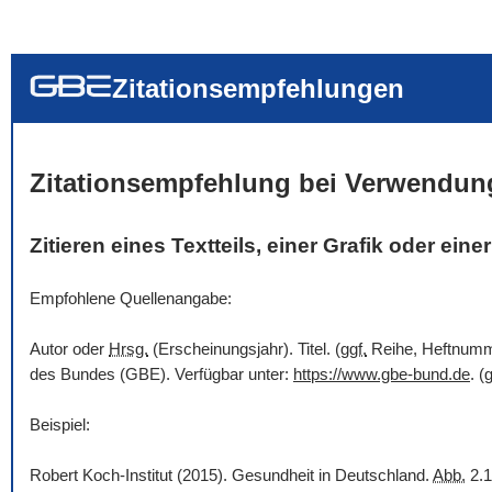
... alle Worte
... eines der Wort
... genau diesen
Zitationsempfehlungen
Zitationsempfehlung bei Verwendun
Zitieren eines Textteils, einer Grafik oder ein
Empfohlene Quellenangabe:
Autor oder
Hrsg.
(Erscheinungsjahr). Titel. (
ggf.
Reihe, Heftnummer
des Bundes (GBE). Verfügbar unter:
https://www.gbe-bund.de
. (
g
Beispiel:
Robert Koch-Institut (2015). Gesundheit in Deutschland.
Abb.
2.1