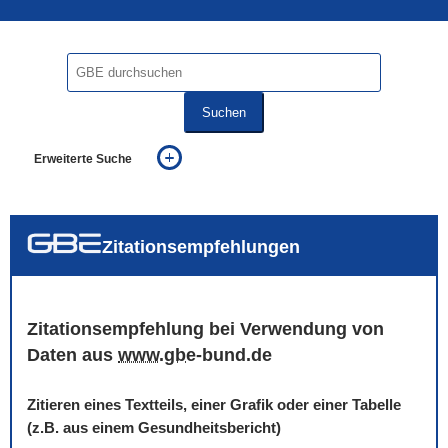
Suchen
Erweiterte Suche
... alle Worte
... eines der Worte
... genau diesen Ausdruck
auch in allen Texten suchen (Volltextsuche)
Zitationsempfehlungen
auch Synonyme einbeziehen
auch ähnlich geschriebenes einbeziehen
Zitationsempfehlung bei Verwendung von
Daten aus
www
.
gbe
-bund.de
Zitieren eines Textteils, einer Grafik oder einer Tabelle
(z.B. aus einem Gesundheitsbericht)