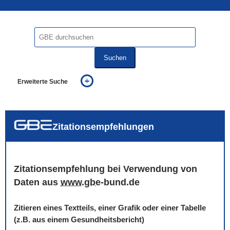
Suchen
Erweiterte Suche
... alle Worte
... eines der Worte
... genau diesen Ausdruck
auch in allen Texten suchen (Volltextsuche)
Zitationsempfehlungen
auch Synonyme einbeziehen
auch ähnlich geschriebenes einbeziehen
Zitationsempfehlung bei Verwendung von
Daten aus
www
.
gbe
-bund.de
Zitieren eines Textteils, einer Grafik oder einer Tabelle
(z.B. aus einem Gesundheitsbericht)