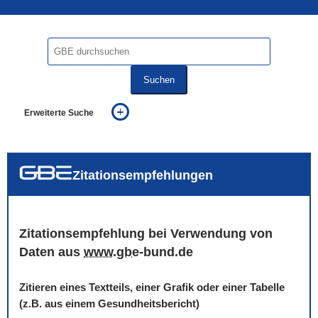
Suchen
Erweiterte Suche
... alle Worte
... eines der Worte
... genau diesen Ausdruck
auch in allen Texten suchen (Volltextsuche)
Zitationsempfehlungen
auch Synonyme einbeziehen
auch ähnlich geschriebenes einbeziehen
Zitationsempfehlung bei Verwendung von
Daten aus
www
.
gbe
-bund.de
Zitieren eines Textteils, einer Grafik oder einer Tabelle
(z.B. aus einem Gesundheitsbericht)