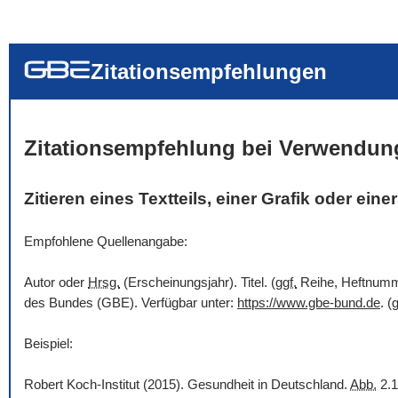
... alle Worte
... eines der Wort
... genau diesen
Zitationsempfehlungen
Zitationsempfehlung bei Verwendun
Zitieren eines Textteils, einer Grafik oder ein
Empfohlene Quellenangabe:
Autor oder
Hrsg.
(Erscheinungsjahr). Titel. (
ggf.
Reihe, Heftnummer
des Bundes (GBE). Verfügbar unter:
https://www.gbe-bund.de
. (
g
Beispiel:
Robert Koch-Institut (2015). Gesundheit in Deutschland.
Abb.
2.1