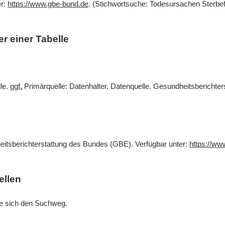
er:
https://www.gbe-bund.de
. (Stichwortsuche: Todesursachen Sterbef
r einer Tabelle
lle.
ggf.
Primärquelle: Datenhalter. Datenquelle. Gesundheitsberichte
eitsberichterstattung des Bundes (GBE). Verfügbar unter:
https://ww
ellen
Sie sich den Suchweg.