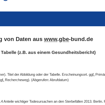
auch in allen Texten suchen (Volltextsuche)
e
auch Synonyme einbeziehen
 Ausdruck
auch ähnlich geschriebenes einbeziehen
g von Daten aus
www
.
gbe
-bund.de
er Tabelle (z.B. aus einem Gesundheitsbericht)
). Titel der Abbildung oder der Tabelle. Erscheinungsort.
ggf.
Primär
gf.
Rechercheweg). (Abgerufen: Abrufdatum)
.4 Anteile wichtiger Todesursachen an den Sterbefällen 2013. Berlin.