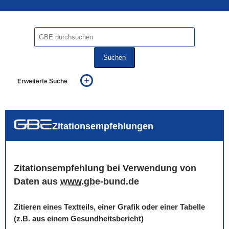
Suchen
Erweiterte Suche
... alle Worte
... eines der Worte
... genau diesen Ausdruck
auch in allen Texten suchen (Volltextsuche)
Zitationsempfehlungen
auch Synonyme einbeziehen
auch ähnlich geschriebenes einbeziehen
Zitationsempfehlung bei Verwendung von
Daten aus
www
.
gbe
-bund.de
Zitieren eines Textteils, einer Grafik oder einer Tabelle
(z.B. aus einem Gesundheitsbericht)