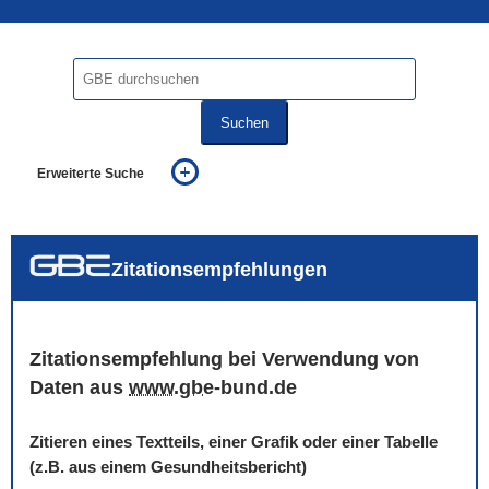
Suchen
Erweiterte Suche
... alle Worte
... eines der Worte
... genau diesen Ausdruck
auch in allen Texten suchen (Volltextsuche)
Zitationsempfehlungen
auch Synonyme einbeziehen
auch ähnlich geschriebenes einbeziehen
Zitationsempfehlung bei Verwendung von
Daten aus
www
.
gbe
-bund.de
Zitieren eines Textteils, einer Grafik oder einer Tabelle
(z.B. aus einem Gesundheitsbericht)